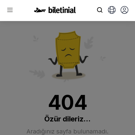
404
Özür dileriz...
Aradığınız sayfa bulunamadı.