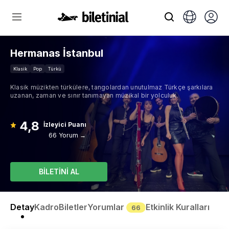
Hermanas İstanbul
Klasik
Pop
Türkü
Klasik müzikten türkülere, tangolardan unutulmaz Türkçe şarkılara
uzanan, zaman ve sınır tanımayan müzikal bir yolculuk.
4,8
İzleyici Puanı
66 Yorum →
BİLETİNİ AL
Detay
Kadro
Biletler
Yorumlar
Etkinlik Kuralları
66