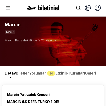
Marcin
Konser
Marcin Patrzałek ilk defa Türkiye'de!
Detay
Biletler
Yorumlar
Etkinlik Kuralları
Galeri
14
Marcin Patrzałek Konseri
MARCIN İLK DEFA TÜRKİYE’DE!