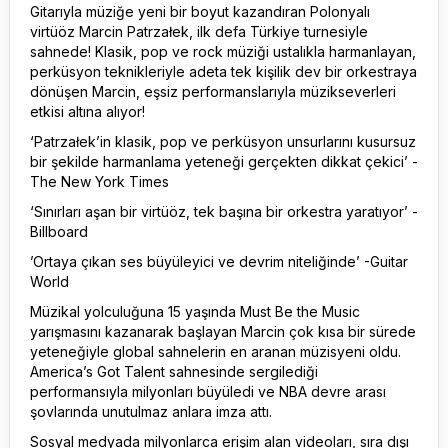
Gitarıyla müziğe yeni bir boyut kazandıran Polonyalı
virtüöz Marcin Patrzałek, ilk defa Türkiye turnesiyle
sahnede! Klasik, pop ve rock müziği ustalıkla harmanlayan,
perküsyon teknikleriyle adeta tek kişilik dev bir orkestraya
dönüşen Marcin, eşsiz performanslarıyla müzikseverleri
etkisi altına alıyor!
‘Patrzałek’in klasik, pop ve perküsyon unsurlarını kusursuz
bir şekilde harmanlama yeteneği gerçekten dikkat çekici’ -
The New York Times
‘Sınırları aşan bir virtüöz, tek başına bir orkestra yaratıyor’ -
Billboard
’Ortaya çıkan ses büyüleyici ve devrim niteliğinde’ -Guitar
World
Müzikal yolculuğuna 15 yaşında Must Be the Music
yarışmasını kazanarak başlayan Marcin çok kısa bir sürede
yeteneğiyle global sahnelerin en aranan müzisyeni oldu.
America’s Got Talent sahnesinde sergilediği
performansıyla milyonları büyüledi ve NBA devre arası
şovlarında unutulmaz anlara imza attı.
Sosyal medyada milyonlarca erişim alan videoları, sıra dışı