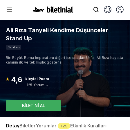
Ali Rıza Tanyeli Kendime Düşünceler
Stand Up
Stand up
Biri Büyük Roma İmparatoru diğeri ise sıradan Urfalı Ali Rıza hayatta
kalanın ilk ve tek kişilik gösterisi...
4,6
İzleyici Puanı
125 Yorum →
BİLETİNİ AL
Detay
Biletler
Yorumlar
Etkinlik Kuralları
125