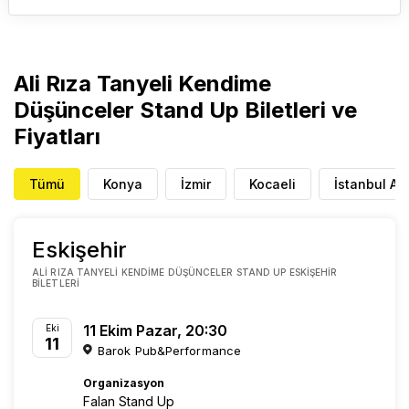
Ali Rıza Tanyeli Kendime
Düşünceler Stand Up Biletleri ve
Fiyatları
Tümü
Konya
İzmir
Kocaeli
İstanbul An
Eskişehir
ALI RIZA TANYELI KENDIME DÜŞÜNCELER STAND UP ESKIŞEHIR
BILETLERI
11 Ekim Pazar, 20:30
Eki
11
Barok Pub&Performance
Organizasyon
Falan Stand Up