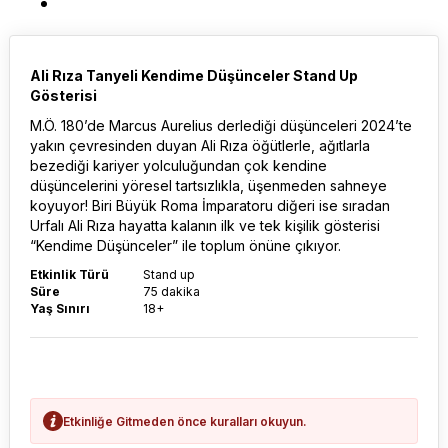
Ali Rıza Tanyeli Kendime Düşünceler Stand Up
Gösterisi
M.Ö. 180’de Marcus Aurelius derlediği düşünceleri 2024’te
yakın çevresinden duyan Ali Rıza öğütlerle, ağıtlarla
bezediği kariyer yolculuğundan çok kendine
düşüncelerini yöresel tartsızlıkla, üşenmeden sahneye
koyuyor! Biri Büyük Roma İmparatoru diğeri ise sıradan
Urfalı Ali Rıza hayatta kalanın ilk ve tek kişilik gösterisi
“Kendime Düşünceler” ile toplum önüne çıkıyor.
Etkinlik Türü
Stand up
Süre
75 dakika
Yaş Sınırı
18+
Etkinliğe Gitmeden önce kuralları okuyun.