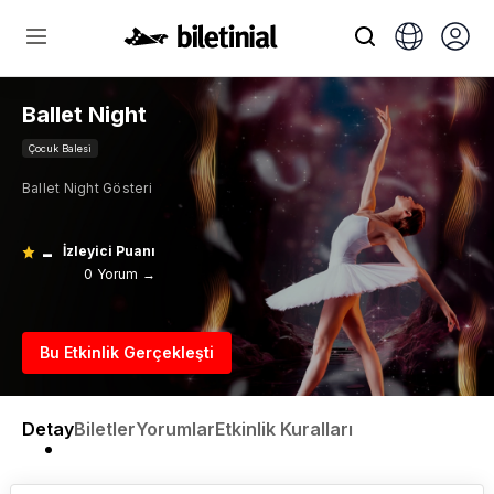
Ballet Night
Çocuk Balesi
Ballet Night Gösteri
-
İzleyici Puanı
0 Yorum →
Bu Etkinlik Gerçekleşti
Detay
Biletler
Yorumlar
Etkinlik Kuralları