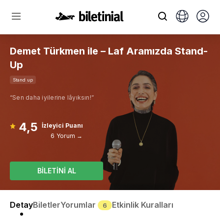
Demet Türkmen ile – Laf Aramızda Stand-
Up
Stand up
“Sen daha iyilerine lâyıksın!”
4,5
İzleyici Puanı
6 Yorum →
BİLETİNİ AL
Detay
Biletler
Yorumlar
Etkinlik Kuralları
6