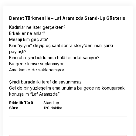
Demet Türkmen ile – Laf Aramızda Stand-Up Gösterisi
Kadınlar ne ister gerçekten?
Erkekler ne anlar?
Mesajı kim geç attı?
Kim “iyiyim” deyip üç saat sonra story’den imalı şarkı
paylaştı?
Kim ruh eşini buldu ama hâlâ tesadüf sanıyor?
Bu gece kimse suçlanmıyor.
Ama kimse de saklanamıyor.
Şimdi burada iki taraf da savunmasız.
Gel de bir yüzleşelim ama unutma bu gece ne konuşursak
konuşalım “Laf Aramızda”
Etkinlik Türü
Stand up
Süre
120 dakika