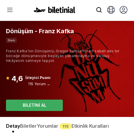
Dönüşüm - Franz Kafka
Dram
Franz Kafka’nın Dönüşümü, Gregor Samsa’nın bir sabah dev bir
böceğe dönüşmesiyle başlayan yabancılaşma ve varoluş
hikâyesini sahneye taşıyor.
4,6
İzleyici Puanı
115 Yorum →
BİLETİNİ AL
Detay
Biletler
Yorumlar
Etkinlik Kuralları
115