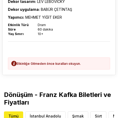
Dekor tasarım:
LEV LEBOVICKY
Dekor uygulama:
BABÜR ÇETİNTAŞ
Yapımcı:
MEHMET YİĞİT EKER
Etkinlik Türü
Dram
Süre
60 dakika
Yaş Sınırı
10+
Etkinliğe Gitmeden önce kuralları okuyun.
Dönüşüm - Franz Kafka Biletleri ve
Fiyatları
Tümü
İstanbul Anadolu
Şırnak
Siirt
M