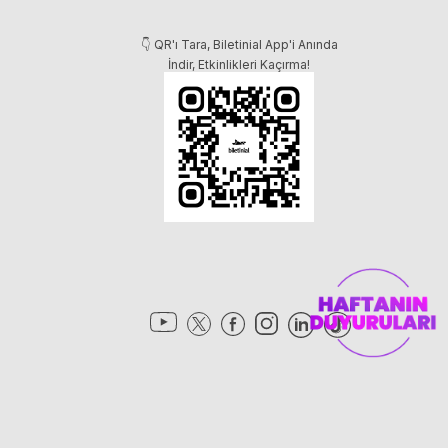
👇 QR'ı Tara, Biletinial App'i Anında
İndir, Etkinlikleri Kaçırma!