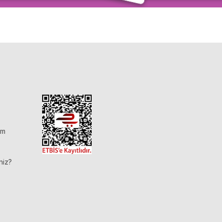
im
niz?