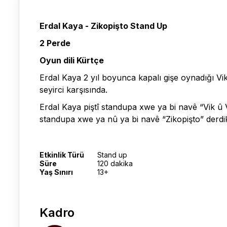
Erdal Kaya - Zikopişto Stand Up
2 Perde
Oyun dili Kürtçe
Erdal Kaya 2 yıl boyunca kapalı gişe oynadığı Vik
seyirci karşısında.
Erdal Kaya piştî standupa xwe ya bi navê “Vik û V
standupa xwe ya nû ya bi navê “Zikopişto” derd
Etkinlik Türü
Stand up
Süre
120 dakika
Yaş Sınırı
13+
Kadro