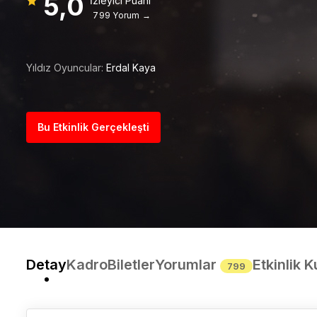
5,0
İzleyici Puanı
799 Yorum →
Yıldız Oyuncular:
Erdal Kaya
Bu Etkinlik Gerçekleşti
Detay
Kadro
Biletler
Yorumlar
Etkinlik K
799