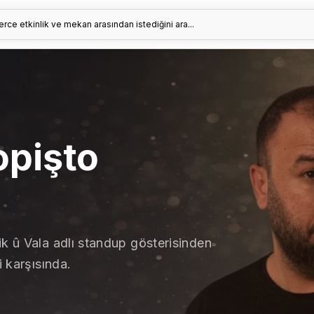
erce etkinlik ve mekan arasından istediğini ara...
opişto
ik û Vala adlı standup gösterisinden
i karşısında.