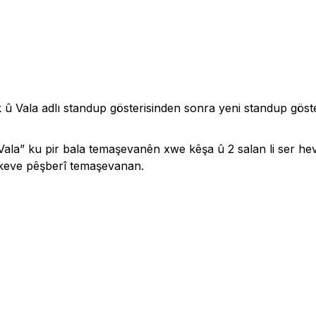
 û Vala adlı standup gösterisinden sonra yeni standup göster
ala” ku pir bala temaşevanên xwe kêşa û 2 salan li ser hev li
ikeve pêşberî temaşevanan.