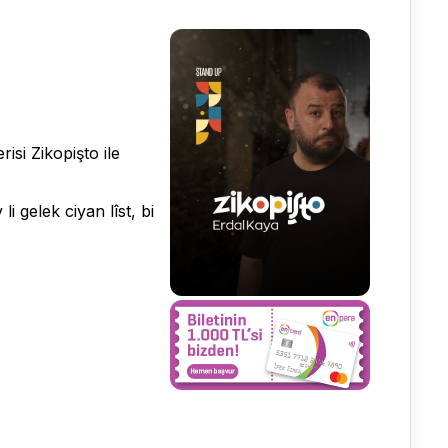
isi Zikopişto ile
 gelek ciyan lîst, bi