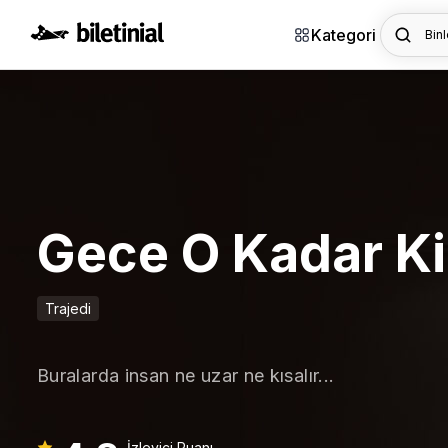
Kategori
Binl
Gece O Kadar Kir
Trajedi
Buralarda insan ne uzar ne kısalır...
İzleyici Puanı