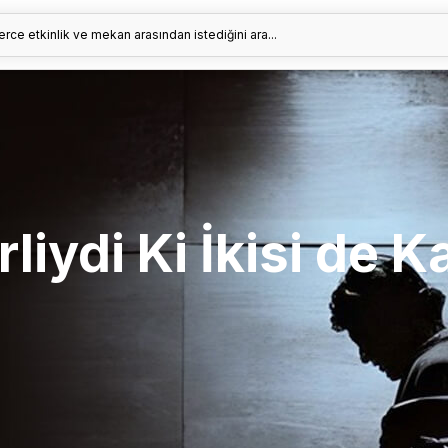
erce etkinlik ve mekan arasından istediğini ara...
liydi Ki İkisi de 