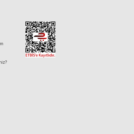
im
niz?