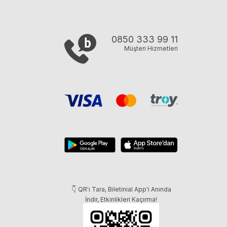
0850 333 99 11
Müşteri Hizmetleri
👇 QR'ı Tara, Biletinial App'i Anında
İndir, Etkinlikleri Kaçırma!