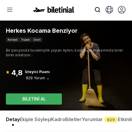
Herkes Kocama Benziyor
Komedi
Trajedi
Dram
Bir pavyonda tuvaletçilik yapan Ayten, kurulduğu makamında birer
birer anlatıyor...
4,8
İzleyici Puanı
829 Yorum →
BİLETİNİ AL
Detay
Ekiple Söyleşi
Kadro
Biletler
Yorumlar
Etkinl
829