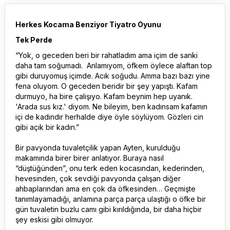
Herkes Kocama Benziyor Tiyatro Oyunu
Tek Perde
“Yok, o geceden beri bir rahatladım ama içim de sanki
daha tam soğumadı. Anlamıyom, öfkem öylece alaftan top
gibi duruyomuş içimde. Acık soğudu. Amma bazı bazı yine
fena oluyom. O geceden beridir bir şey yapıştı. Kafam
durmuyo, ha bire çalışıyo. Kafam beynim hep uyanık.
'Arada sus kız.' diyom. Ne bileyim, ben kadınsam kafamın
içi de kadındır herhalde diye öyle söylüyom. Gözleri cin
gibi açık bir kadın.”
Bir pavyonda tuvaletçilik yapan Ayten, kurulduğu
makamında birer birer anlatıyor. Buraya nasıl
“düştüğünden”, onu terk eden kocasından, kederinden,
hevesinden, çok sevdiği pavyonda çalışan diğer
ahbaplarından ama en çok da öfkesinden… Geçmişte
tanımlayamadığı, anlamına parça parça ulaştığı o öfke bir
gün tuvaletin buzlu camı gibi kırıldığında, bir daha hiçbir
şey eskisi gibi olmuyor.