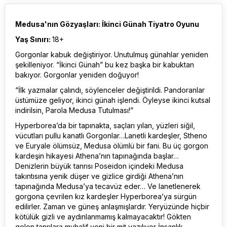
Medusa'nın Gözyaşları: İkinci Günah Tiyatro Oyunu
Yaş Sınırı:
18+
Gorgonlar kabuk değiştiriyor. Unutulmuş günahlar yeniden
şekilleniyor. “İkinci Günah” bu kez başka bir kabuktan
bakıyor. Gorgonlar yeniden doğuyor!
“İlk yazmalar çalındı, söylenceler değiştirildi. Pandoranlar
üstümüze geliyor, ikinci günah işlendi. Öyleyse ikinci kutsal
indirilsin, Parola Medusa Tutulması!”
Hyperborea’da bir tapınakta, saçları yılan, yüzleri siğil,
vücutları pullu kanatlı Gorgonlar…Lanetli kardeşler, Stheno
ve Euryale ölümsüz, Medusa ölümlü bir fani. Bu üç gorgon
kardeşin hikayesi Athena’nın tapınağında başlar…
Denizlerin büyük tanrısı Poseidon içindeki Medusa
takıntısına yenik düşer ve gizlice girdiği Athena’nın
tapınağında Medusa’ya tecavüz eder… Ve lanetlenerek
gorgona çevrilen kız kardeşler Hyperborea’ya sürgün
edilirler. Zaman ve güneş anlaşmışlardır. Yeryüzünde hiçbir
kötülük gizli ve aydınlanmamış kalmayacaktır! Gökten
gelen tanrılara muhalif yeni bir mit yazılıyor İnsanlık