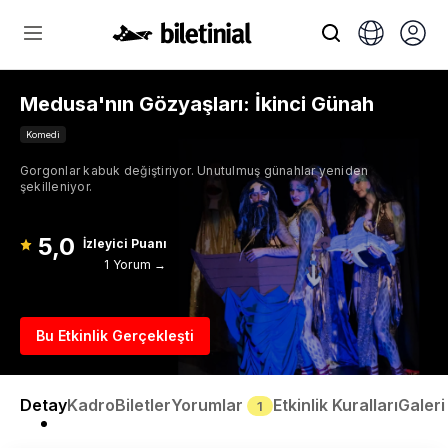
Medusa'nın Gözyaşları: İkinci Günah
Komedi
Gorgonlar kabuk değiştiriyor. Unutulmuş günahlar yeniden
şekilleniyor.
5,0
İzleyici Puanı
1 Yorum →
Bu Etkinlik Gerçekleşti
Detay
Kadro
Biletler
Yorumlar
Etkinlik Kuralları
Galeri
1