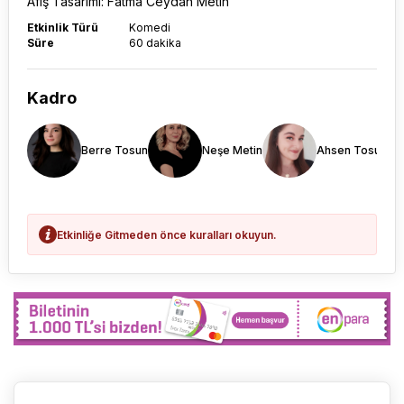
Afiş Tasarımı: Fatma Ceydan Metin
Etkinlik Türü
Komedi
Süre
60 dakika
Kadro
Berre Tosun
Neşe Metin
Ahsen Tosun
Etkinliğe Gitmeden önce kuralları okuyun.