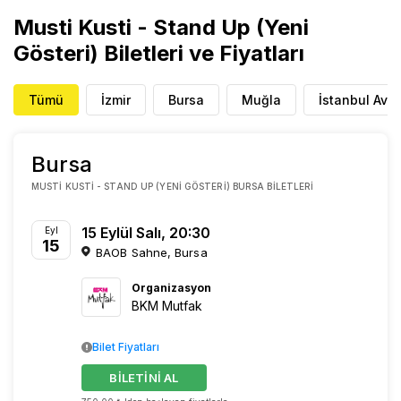
Musti Kusti - Stand Up (Yeni
Gösteri) Biletleri ve Fiyatları
Tümü
İzmir
Bursa
Muğla
İstanbul Avr
Bursa
MUSTI KUSTI - STAND UP (YENI GÖSTERI) BURSA BILETLERI
15 Eylül Salı, 20:30
Eyl
15
BAOB Sahne, Bursa
Organizasyon
BKM Mutfak
Bilet Fiyatları
BİLETİNİ AL