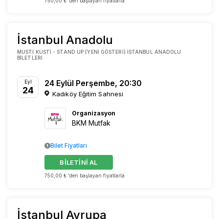
750,00 ₺ 'den başlayan fiyatlarla
İstanbul Anadolu
MUSTI KUSTI - STAND UP (YENI GÖSTERI) İSTANBUL ANADOLU
BILETLERI
24 Eylül Perşembe, 20:30
Eyl
24
Kadıköy Eğitim Sahnesi
Organizasyon
BKM Mutfak
Bilet Fiyatları
BİLETİNİ AL
750,00 ₺ 'den başlayan fiyatlarla
İstanbul Avrupa