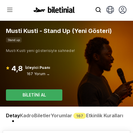
Musti Kusti - Stand Up (Yeni Gösteri)
Stand up
Musti Kusti yeni gösterisiyle sahnede!
4,8
İzleyici Puanı
167 Yorum →
BİLETİNİ AL
Detay
Kadro
Biletler
Yorumlar
Etkinlik Kuralları
167