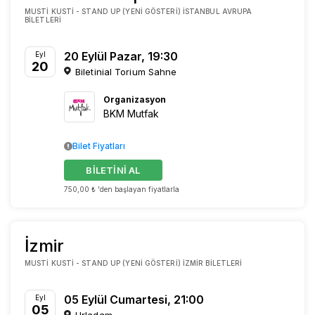
MUSTI KUSTI - STAND UP (YENI GÖSTERI) İSTANBUL AVRUPA
BILETLERI
20 Eylül Pazar, 19:30
Eyl
20
Biletinial Torium Sahne
Organizasyon
BKM Mutfak
Bilet Fiyatları
BİLETİNİ AL
750,00 ₺ 'den başlayan fiyatlarla
İzmir
MUSTI KUSTI - STAND UP (YENI GÖSTERI) İZMIR BILETLERI
05 Eylül Cumartesi, 21:00
Eyl
05