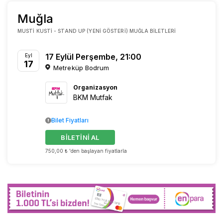
Muğla
MUSTI KUSTI - STAND UP (YENI GÖSTERI) MUĞLA BILETLERI
17 Eylül Perşembe, 21:00
Eyl
17
Metreküp Bodrum
Organizasyon
BKM Mutfak
Bilet Fiyatları
BİLETİNİ AL
750,00 ₺ 'den başlayan fiyatlarla