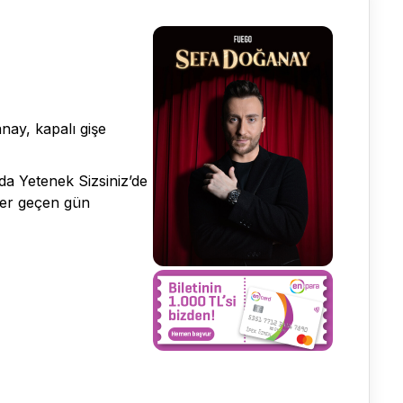
anay, kapalı gişe
nda Yetenek Sizsiniz’de
 her geçen gün