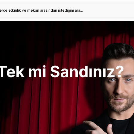
erce etkinlik ve mekan arasından istediğini ara...
Tek mi Sandınız?