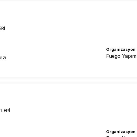
ERI
Organizasyon
Fuego Yapım
ezi
TLERI
Organizasyon