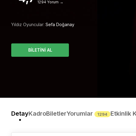
1294 Yorum →
Yıldız Oyuncular:
Sefa Doğanay
BİLETİNİ AL
Detay
Kadro
Biletler
Yorumlar
Etkinlik 
1294