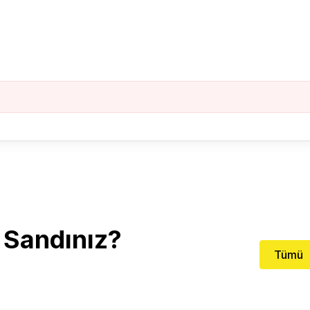
 Sandınız?
Tümü