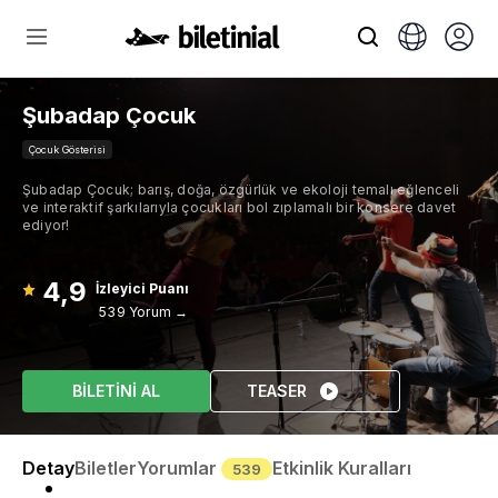
Şubadap Çocuk
Çocuk Gösterisi
Şubadap Çocuk; barış, doğa, özgürlük ve ekoloji temalı eğlenceli
ve interaktif şarkılarıyla çocukları bol zıplamalı bir konsere davet
ediyor!
4,9
İzleyici Puanı
539 Yorum →
BİLETİNİ AL
TEASER
Detay
Biletler
Yorumlar
Etkinlik Kuralları
539