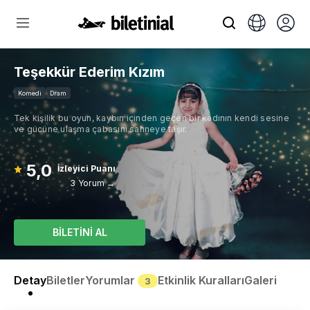
Teşekkür Ederim Kızım
Komedi
Dram
Tek kişilik bu oyun, kaybın içinden geçen bir kadının kendi sesine
ve gücüne ulaşma çabasını sahneye taşır.
5,0
İzleyici Puanı
3 Yorum →
BİLETİNİ AL
Detay
Biletler
Yorumlar
Etkinlik Kuralları
Galeri
3