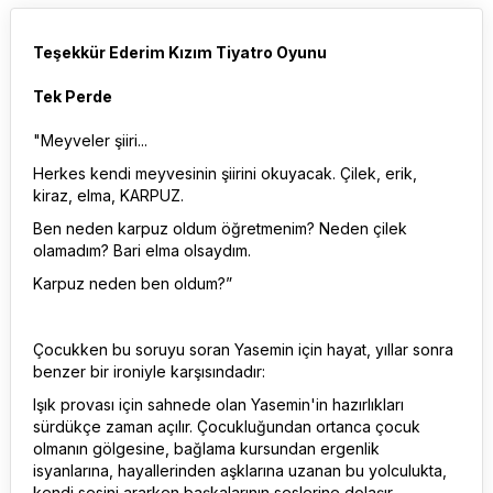
Teşekkür Ederim Kızım Tiyatro Oyunu
Tek Perde
"Meyveler şiiri...
Herkes kendi meyvesinin şiirini okuyacak. Çilek, erik,
kiraz, elma, KARPUZ.
Ben neden karpuz oldum öğretmenim? Neden çilek
olamadım? Bari elma olsaydım.
Karpuz neden ben oldum?”
Çocukken bu soruyu soran Yasemin için hayat, yıllar sonra
benzer bir ironiyle karşısındadır:
Işık provası için sahnede olan Yasemin'in hazırlıkları
sürdükçe zaman açılır. Çocukluğundan ortanca çocuk
olmanın gölgesine, bağlama kursundan ergenlik
isyanlarına, hayallerinden aşklarına uzanan bu yolculukta,
kendi sesini ararken başkalarının seslerine dolaşır.