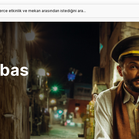
erce etkinlik ve mekan arasından istediğini ara...
bbas