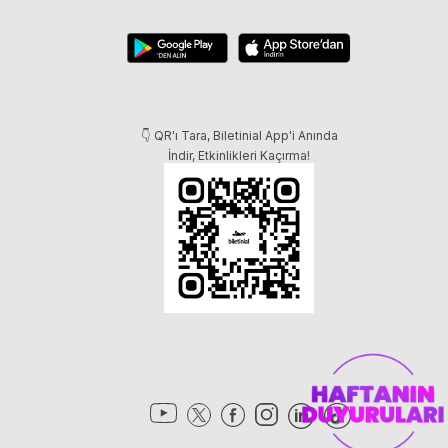
👇 QR'ı Tara, Biletinial App'i Anında
İndir, Etkinlikleri Kaçırma!