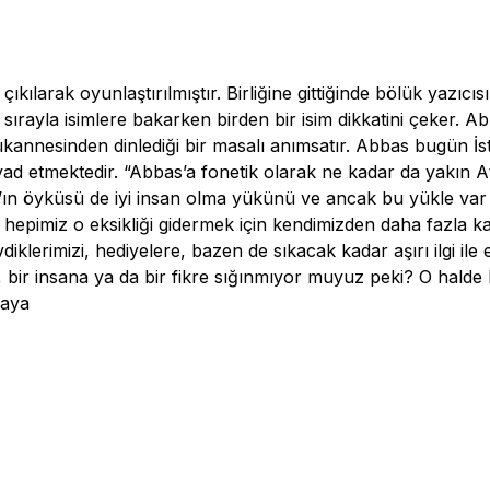
kılarak oyunlaştırılmıştır. Birliğine gittiğinde bölük yazıcı
in sırayla isimlere bakarken birden bir isim dikkatini çeker
ükannesinden dinlediği bir masalı anımsatır. Abbas bugün İ
yad etmektedir. “Abbas’a fonetik olarak ne kadar da yakın 
as’ın öyküsü de iyi insan olma yükünü ve ancak bu yükle var o
epimiz o eksikliği gidermek için kendimizden daha fazla kar
lerimizi, hediyelere, bazen de sıkacak kadar aşırı ilgi ile 
 bir insana ya da bir fikre sığınmıyor muyuz peki? O halde
kaya