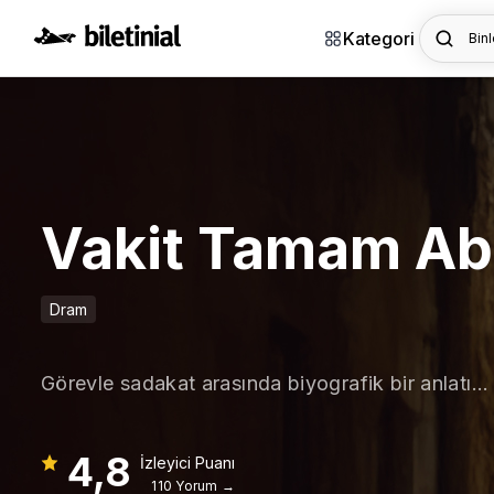
Kategori
Binl
Vakit Tamam A
Dram
Görevle sadakat arasında biyografik bir anlatı...
4,8
İzleyici Puanı
110 Yorum →