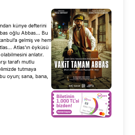
sından künye defterini
. Abbas oğlu Abbas… Bu
stanbul’a gelmiş ve hem
Atlas… Atlas’ın öyküsü
labilmesini anlatır.
şı tarafı mutlu
elimizde tutmaya
 bu oyun; sana, bana,