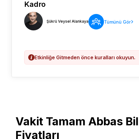
Kadro
Şükrü Veysel Alankaya
Tümünü Gör
Etkinliğe Gitmeden önce kuralları okuyun.
Vakit Tamam Abbas Bile
Fiyatları