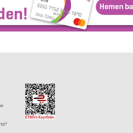
im
niz?