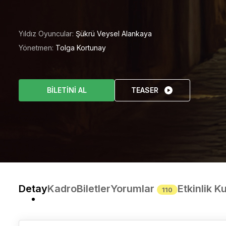
Yıldız Oyuncular:
Şükrü Veysel Alankaya
Yönetmen:
Tolga Kortunay
BİLETİNİ AL
TEASER
Detay
Kadro
Biletler
Yorumlar
Etkinlik Ku
110