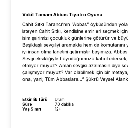
Vakit Tamam Abbas Tiyatro Oyunu
Cahit Sıtkı Tarancı’nın “Abbas” öyküsünden yola çı
isteyen Cahit Sıtkı, kendisine emir eri seçmek iç
isim şairimizi çocukluk günlerine götürür ve büy
Beşiktaşlı sevgiliyi aramakta hem de komutanını 
iyi insan olma lanetini getirmiştir başımıza. Abb
Sevgi eksikliğiyle büyüdüğümüzü kabul edersek, h
etmiyor muyuz? Aman sevgisi azalmasın diye sevdik
çalışmıyor muyuz? Var olabilmek için bir metaya,
ona, yani; Tüm Abbaslara…” Şükrü Veysel Alan
Etkinlik Türü
Dram
Süre
70 dakika
Yaş Sınırı
12+