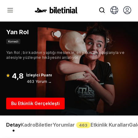
Yan Rol
Komedi
Yan Rol ; bir kadının yaptığı meslekle, en yakın arkadaşlarıyla ve
ailesiyle yüzleşme hikâyesini anlatıyor.
4,8
İzleyici Puanı
463 Yorum →
Bu Etkinlik Gerçekleşti
Detay
Kadro
Biletler
Yorumlar
Etkinlik Kuralları
Gal
463