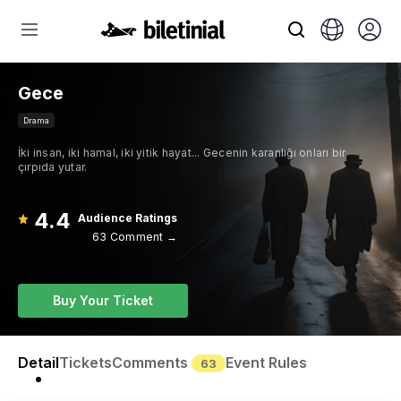
Gece
Drama
İki insan, iki hamal, iki yitik hayat... Gecenin karanlığı onları bir
çırpıda yutar.
4.4
Audience Ratings
63 Comment →
Buy Your Ticket
Detail
Tickets
Comments
Event Rules
63