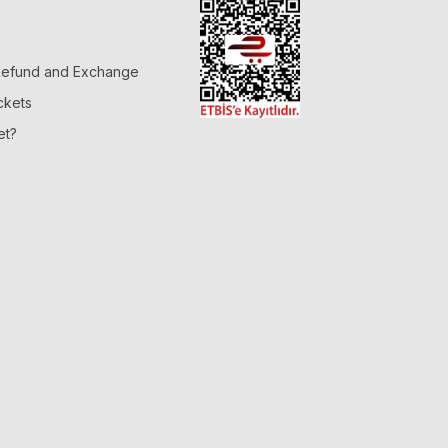
 Refund and Exchange
ckets
et?