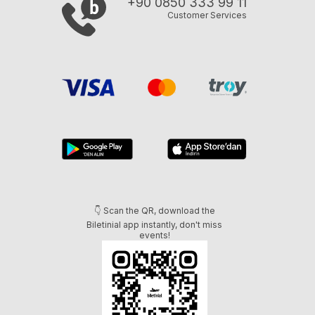
+90 0850 333 99 11
Customer Services
👇 Scan the QR, download the
Biletinial app instantly, don't miss
events!