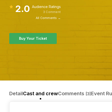
2.0
Audience Ratings
3 Comment
All Comments →
Buy Your Ticket
Detail
Cast and crew
Comments
Event Ru
[3]