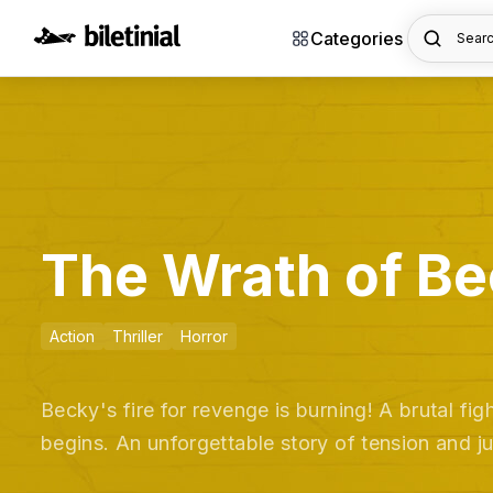
Categories
Searc
The Wrath of B
Action
Thriller
Horror
Becky's fire for revenge is burning! A brutal fi
begins. An unforgettable story of tension and ju