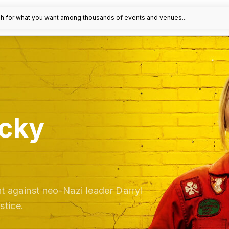
h for what you want among thousands of events and venues...
ecky
ght against neo-Nazi leader Darryl
stice.