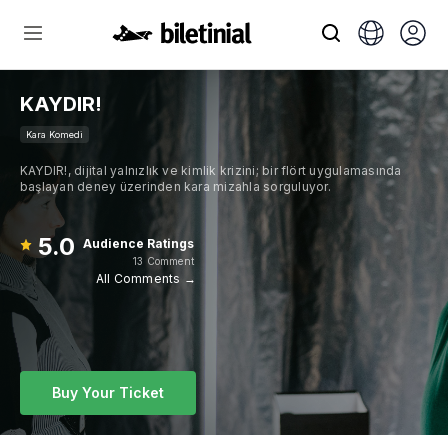
KAYDIR!
Kara Komedi
KAYDIR!, dijital yalnızlık ve kimlik krizini; bir flört uygulamasında
başlayan deney üzerinden kara mizahla sorguluyor.
5.0
Audience Ratings
13 Comment
All Comments →
Buy Your Ticket