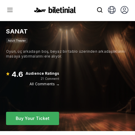
SANAT
Adult Theater
Oyun, üç arkadaşın boş, beyaz bir tablo üzerinden arkadaşlıklarını
masaya yatırmalarını ele alıyor.
4.6
Audience Ratings
21 Comment
All Comments →
Buy Your Ticket