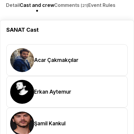
Detail
Cast and crew
Comments
Event Rules
[21]
SANAT Cast
Acar Çakmakçılar
Erkan Aytemur
Şamil Kankul