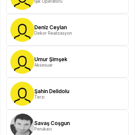
Işık Operatörü
Deniz Ceylan
Dekor Realizasyon
Umur Şimşek
Aksesuar
Şahin Delidolu
Terzi
Savaş Coşgun
Perukacı