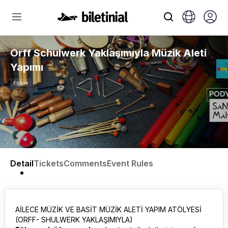
Orff Schulwerk Yaklaşımıyla Müzik Aleti
Yapımı
Eğitim
Detail
Tickets
Comments
Event Rules
AİLECE MÜZİK VE BASİT MÜZİK ALETİ YAPIM ATÖLYESİ
(ORFF- SHULWERK YAKLAŞIMIYLA)