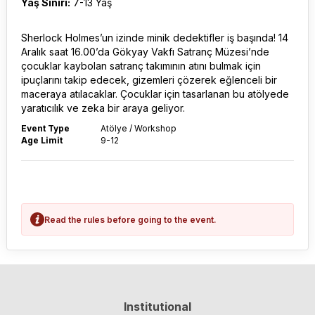
Yaş Sınırı:
7-13 Yaş
Sherlock Holmes’un izinde minik dedektifler iş başında! 14
Aralık saat 16.00’da Gökyay Vakfı Satranç Müzesi’nde
çocuklar kaybolan satranç takımının atını bulmak için
ipuçlarını takip edecek, gizemleri çözerek eğlenceli bir
maceraya atılacaklar. Çocuklar için tasarlanan bu atölyede
yaratıcılık ve zeka bir araya geliyor.
Event Type
Atölye / Workshop
Age Limit
9-12
Read the rules before going to the event.
Institutional