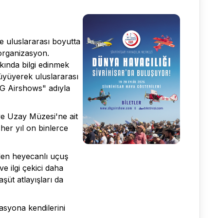
de uluslararası boyutta
 organizasyon.
kında bilgi edinmek
büyüyerek uluslararası
HG Airshows" adıyla
 ve Uzay Müzesi'ne ait
her yıl on binlerce
nden heyecanlı uçuş
ve ilgi çekici daha
şüt atlayışları da
zasyona kendilerini