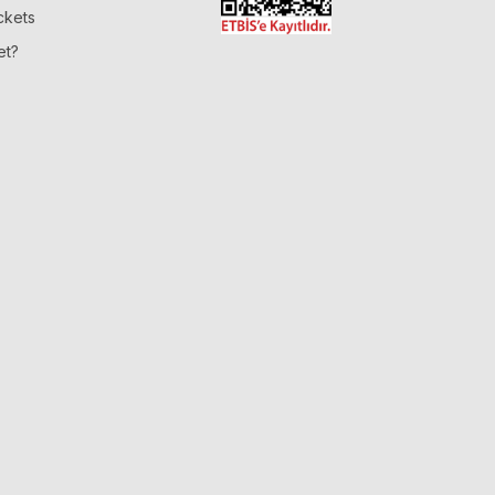
ckets
et?