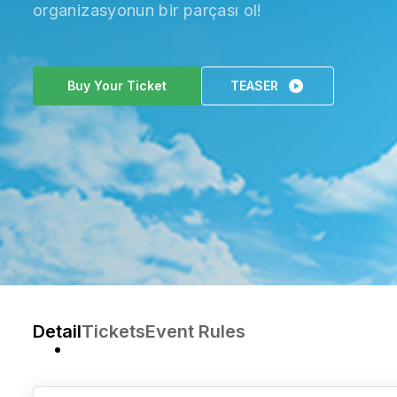
organizasyonun bir parçası ol!
Buy Your Ticket
TEASER
Detail
Tickets
Event Rules