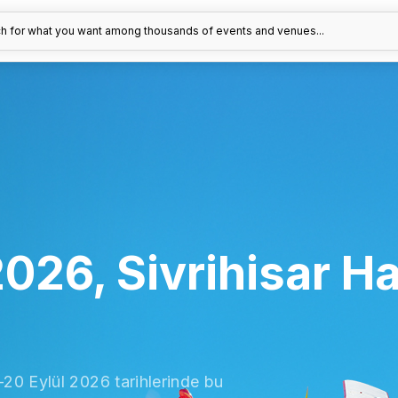
h for what you want among thousands of events and venues...
6, Sivrihisar Hav
20 Eylül 2026 tarihlerinde bu