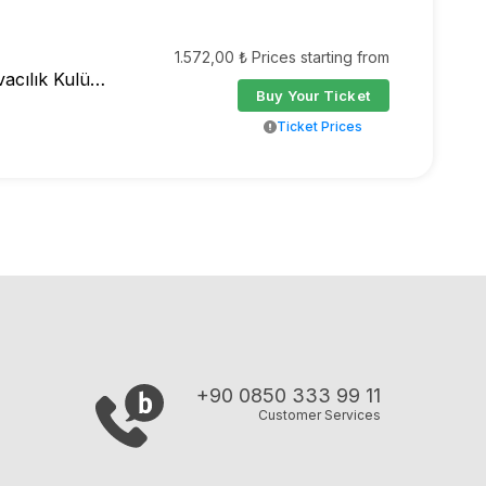
1.572,00 ₺ Prices starting from
Sivrihisar Havacılık Kulübü Derneği
Buy Your Ticket
Ticket Prices
+90 0850 333 99 11
Customer Services