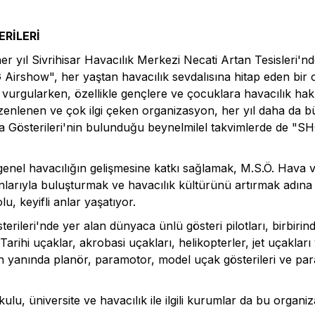
ERİLERİ
er yıl Sivrihisar Havacılık Merkezi Necati Artan Tesisleri'n
 Airshow", her yaştan havacılık sevdalısına hitap eden bir
i vurgularken, özellikle gençlere ve çocuklara havacılık hak
düzenlenen ve çok ilgi çeken organizasyon, her yıl daha da 
a Gösterileri'nin bulunduğu beynelmilel takvimlerde de "S
e genel havacılığın gelişmesine katkı sağlamak, M.S.Ö. Hava
kunlarıyla buluşturmak ve havacılık kültürünü artırmak adına 
lu, keyifli anlar yaşatıyor.
rileri'nde yer alan dünyaca ünlü gösteri pilotları, birbiri
 Tarihi uçaklar, akrobasi uçakları, helikopterler, jet uçakları 
n yanında planör, paramotor, model uçak gösterileri ve para
kulu, üniversite ve havacılık ile ilgili kurumlar da bu organi