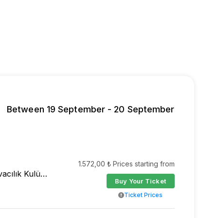
Between 19 September - 20 September
1.572,00 ₺ Prices starting from
Sivrihisar Havacılık Kulübü Derneği
Buy Your Ticket
Ticket Prices