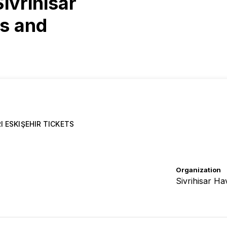
vrihisar
ts and
I ESKIŞEHIR TICKETS
Organization