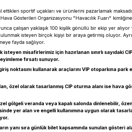
l ettikleri sportif uçakları ve ürünlerini pazarlamak maksad
 Hava Gösterileri Organizasyonu "Havacılık Fuarı" kimliğine
unca çalışan yaklaşık 100 kişilik gönüllü bir ekip yer alıyo
bulunmak isteyen birçok kişiyi bir araya getirmiş oluyor. Ayr
tmeye fayda sağlıyor.
steyen misafirlerimiz için hazırlanan sınırlı sayıdaki CIP
neyimleme fırsatı sunuyor.
 giriş noktasını kullanarak araçlarını VIP otoparkına park e
an, özel olarak tasarlanmış CIP oturma alanı ise hava gös
zel gölgeli veranda veya kapalı salonda dinlenebilir, öze
isinde yer alan ve engelli kullanımına uygun olarak tasar
yor.
ıkların yanı sıra günlük bilet kapsamında sunulan gösteri 