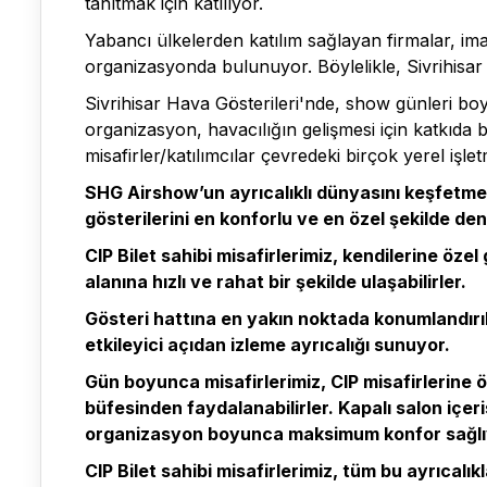
tanıtmak için katılıyor.
Yabancı ülkelerden katılım sağlayan firmalar, ima
organizasyonda bulunuyor. Böylelikle, Sivrihisar
Sivrihisar Hava Gösterileri'nde, show günleri boy
organizasyon, havacılığın gelişmesi için katkıda 
misafirler/katılımcılar çevredeki birçok yerel işle
SHG Airshow’un ayrıcalıklı dünyasını keşfetmek i
gösterilerini en konforlu ve en özel şekilde de
CIP Bilet sahibi misafirlerimiz, kendilerine özel
alanına hızlı ve rahat bir şekilde ulaşabilirler.
Gösteri hattına en yakın noktada konumlandırıl
etkileyici açıdan izleme ayrıcalığı sunuyor.
Gün boyunca misafirlerimiz, CIP misafirlerine ö
büfesinden faydalanabilirler. Kapalı salon içer
organizasyon boyunca maksimum konfor sağlı
CIP Bilet sahibi misafirlerimiz, tüm bu ayrıcal