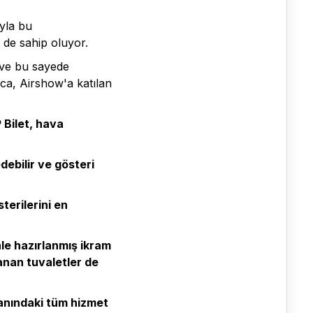
ıyla bu
 de sahip oluyor.
r ve bu sayede
ıca, Airshow'a katılan
 Bilet, hava
debilir ve gösteri
terilerini en
nle hazırlanmış ikram
lanan tuvaletler de
alanındaki tüm hizmet