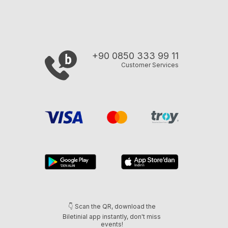
+90 0850 333 99 11
Customer Services
👇 Scan the QR, download the
Biletinial app instantly, don't miss
events!