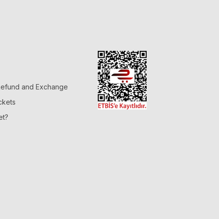
 Refund and Exchange
ckets
et?