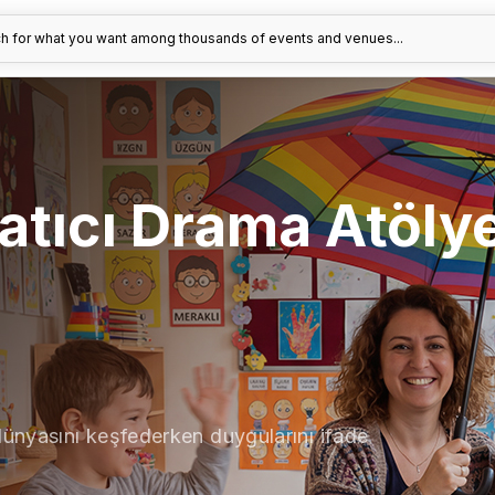
h for what you want among thousands of events and venues...
ratıcı Drama Atöly
dünyasını keşfederken duygularını ifade