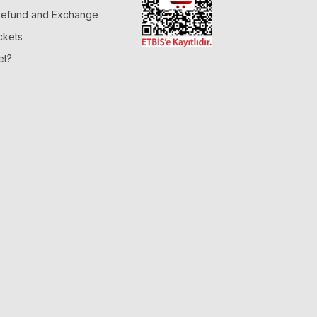
 Refund and Exchange
ckets
et?