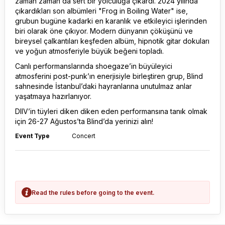
zaman zaman da sert bir yolculuğa çıkardı. 2024 yılında
çıkardıkları son albümleri "Frog in Boiling Water" ise,
grubun bugüne kadarki en karanlık ve etkileyici işlerinden
biri olarak öne çıkıyor. Modern dünyanın çöküşünü ve
bireysel çalkantıları keşfeden albüm, hipnotik gitar dokuları
ve yoğun atmosferiyle büyük beğeni topladı.
Canlı performanslarında shoegaze’in büyüleyici
atmosferini post-punk’ın enerjisiyle birleştiren grup, Blind
sahnesinde İstanbul’daki hayranlarına unutulmaz anlar
yaşatmaya hazırlanıyor.
DIIV’in tüyleri diken diken eden performansına tanık olmak
için 26-27 Ağustos’ta Blind’da yerinizi alın!
Event Type
Concert
Read the rules before going to the event.