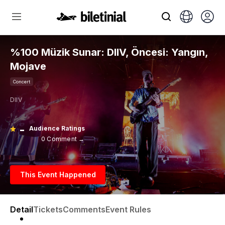
%100 Müzik Sunar: DIIV, Öncesi: Yangın,
Mojave
Concert
DIIV
-
Audience Ratings
0 Comment →
This Event Happened
Detail
Tickets
Comments
Event Rules