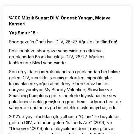
%100 Müzik Sunar: DIIV, Öncesi: Yangın, Mojave
Konseri
Yaş Sınırı: 18+
Shoegaze’in Öncü İsmi DIIV, 26-27 Ağustos’ta Blind’da!
Post-punk ve shoegaze sahnesinin en etkileyici
gruplarından Brooklyn çıkışlı DIIV, 26-27 Ağustos
tarihlerinde Blind sahnesinde.
Son on yılda en merak uyandıran gruplarından biri haline
gelen DIIV, incelikle işlenmiş melodileri, hipnotik gitar
katmanları ve yoğun atmosferiyle benzersiz bir ses
dünyası yaratıyor. My Bloody Valentine, Slowdive ve
Smashing Pumpkins gibi efsanelerle kıyaslanan ve ses
paletlerini sürekli genişleten grup, hem stüdyoda hem de
sahnede kendine özgü bir estetik oluşturmayı başardı.
2012’de yayımladıkları çıkış albümü "Oshin" ile büyük ses
getiren DIIV, ardından gelen "Is the Is Are" (2016) ve
"Deceiver"(2019) ile dinleyicilerini derin, rüya gibi ve