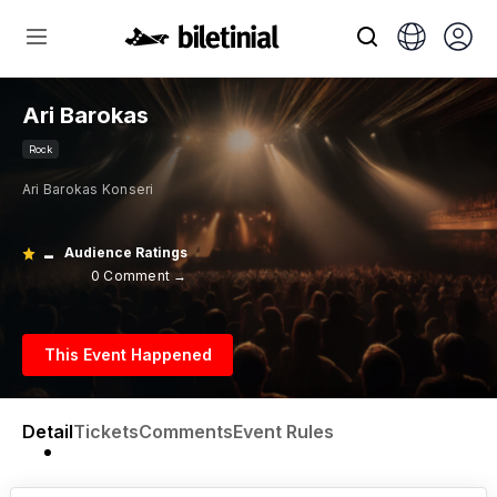
Ari Barokas
Rock
Ari Barokas Konseri
-
Audience Ratings
0 Comment →
This Event Happened
Detail
Tickets
Comments
Event Rules