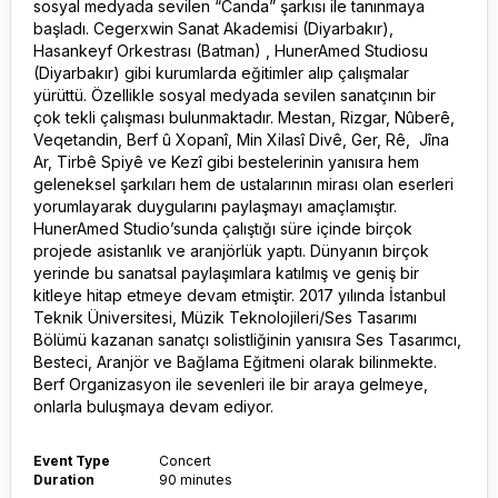
sosyal medyada sevilen “Canda” şarkısı ile tanınmaya
başladı. Cegerxwin Sanat Akademisi (Diyarbakır),
Hasankeyf Orkestrası (Batman) , HunerAmed Studiosu
(Diyarbakır) gibi kurumlarda eğitimler alıp çalışmalar
yürüttü. Özellikle sosyal medyada sevilen sanatçının bir
çok tekli çalışması bulunmaktadır. Mestan, Rizgar, Nûberê,
Veqetandin, Berf û Xopanî, Min Xilasî Divê, Ger, Rê, Jîna
Ar, Tirbê Spiyê ve Kezî gibi bestelerinin yanısıra hem
geleneksel şarkıları hem de ustalarının mirası olan eserleri
yorumlayarak duygularını paylaşmayı amaçlamıştır.
HunerAmed Studio’sunda çalıştığı süre içinde birçok
projede asistanlık ve aranjörlük yaptı. Dünyanın birçok
yerinde bu sanatsal paylaşımlara katılmış ve geniş bir
kitleye hitap etmeye devam etmiştir. 2017 yılında İstanbul
Teknik Üniversitesi, Müzik Teknolojileri/Ses Tasarımı
Bölümü kazanan sanatçı solistliğinin yanısıra Ses Tasarımcı,
Besteci, Aranjör ve Bağlama Eğitmeni olarak bilinmekte.
Berf Organizasyon ile sevenleri ile bir araya gelmeye,
onlarla buluşmaya devam ediyor.
Event Type
Concert
Duration
90 minutes