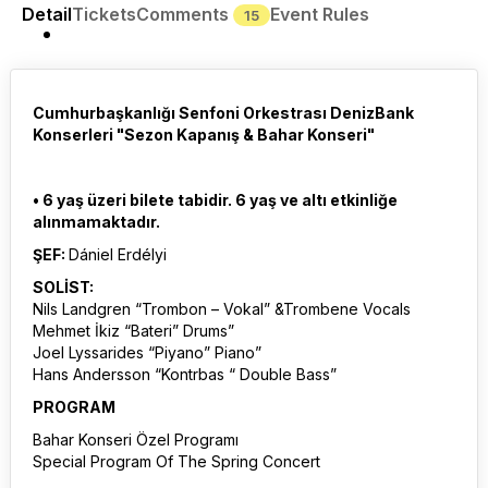
Detail
Tickets
Comments
Event Rules
15
Cumhurbaşkanlığı Senfoni Orkestrası DenizBank
Konserleri "Sezon Kapanış & Bahar Konseri"
• 6 yaş üzeri bilete tabidir. 6 yaş ve altı etkinliğe
alınmamaktadır.
ŞEF:
Dániel Erdélyi
SOLİST:
Nils Landgren “Trombon – Vokal” &Trombene Vocals
Mehmet İkiz “Bateri” Drums”
Joel Lyssarides “Piyano” Piano”
Hans Andersson “Kontrbas “ Double Bass”
PROGRAM
Bahar Konseri Özel Programı
Special Program Of The Spring Concert