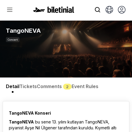
TangoNEVA
Concert
Detail
Tickets
Comments
Event Rules
2
TangoNEVA Konseri
TangoNEVA
bu sene 13. yılını kutlayan TangoNEVA,
piyanist Ayşe Nil Ülgener tarafından kuruldu. Kıymetli altı