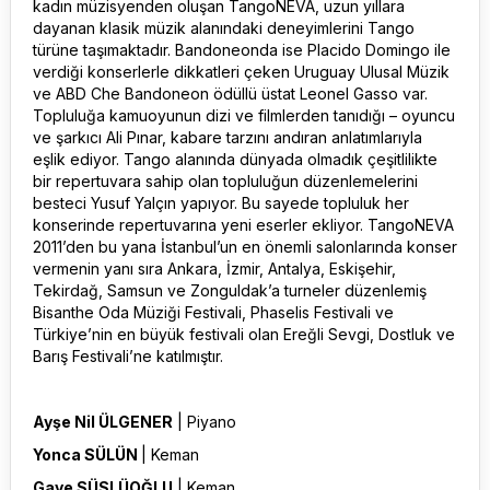
kadın müzisyenden oluşan TangoNEVA, uzun yıllara
dayanan klasik müzik alanındaki deneyimlerini Tango
türüne taşımaktadır. Bandoneonda ise Placido Domingo ile
verdiği konserlerle dikkatleri çeken Uruguay Ulusal Müzik
ve ABD Che Bandoneon ödüllü üstat Leonel Gasso var.
Topluluğa kamuoyunun dizi ve filmlerden tanıdığı – oyuncu
ve şarkıcı Ali Pınar, kabare tarzını andıran anlatımlarıyla
eşlik ediyor. Tango alanında dünyada olmadık çeşitlilikte
bir repertuvara sahip olan topluluğun düzenlemelerini
besteci Yusuf Yalçın yapıyor. Bu sayede topluluk her
konserinde repertuvarına yeni eserler ekliyor. TangoNEVA
2011’den bu yana İstanbul’un en önemli salonlarında konser
vermenin yanı sıra Ankara, İzmir, Antalya, Eskişehir,
Tekirdağ, Samsun ve Zonguldak’a turneler düzenlemiş
Bisanthe Oda Müziği Festivali, Phaselis Festivali ve
Türkiye’nin en büyük festivali olan Ereğli Sevgi, Dostluk ve
Barış Festivali’ne katılmıştır.
Ayşe Nil ÜLGENER
| Piyano
Yonca SÜLÜN
| Keman
Gaye SÜSLÜOĞLU
| Keman