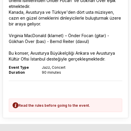
önemli isimlerinden Önder Focan ve Gökhan Över eşlik
etmektedir.
Kanada, Avusturya ve Türkiye'den dört usta müzisyen,
cazın en güzel örneklerini dinleyicilerle buluşturmak üzere
bir araya geliyor.
Virginia MacDonald (klarnet) – Önder Focan (gitar) -
Gökhan Över (bas) - Bernd Reiter (davul)
Bu konser, Avusturya Büyükelçiliği Ankara ve Avusturya
Kültür Ofisi İstanbul desteğiyle gerçekleşmektedir.
Event Type
Jazz, Concert
Duration
90 minutes
Read the rules before going to the event.