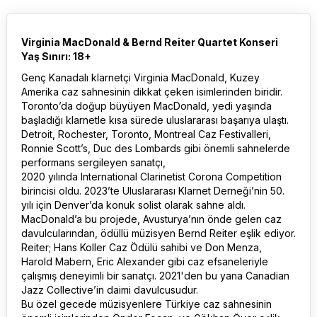
Virginia MacDonald & Bernd Reiter Quartet Konseri
Yaş Sınırı: 18+
Genç Kanadalı klarnetçi Virginia MacDonald, Kuzey
Amerika caz sahnesinin dikkat çeken isimlerinden biridir.
Toronto’da doğup büyüyen MacDonald, yedi yaşında
başladığı klarnetle kısa sürede uluslararası başarıya ulaştı.
Detroit, Rochester, Toronto, Montreal Caz Festivalleri,
Ronnie Scott’s, Duc des Lombards gibi önemli sahnelerde
performans sergileyen sanatçı,
2020 yılında International Clarinetist Corona Competition
birincisi oldu. 2023’te Uluslararası Klarnet Derneği’nin 50.
yılı için Denver’da konuk solist olarak sahne aldı.
MacDonald’a bu projede, Avusturya’nın önde gelen caz
davulcularından, ödüllü müzisyen Bernd Reiter eşlik ediyor.
Reiter; Hans Koller Caz Ödülü sahibi ve Don Menza,
Harold Mabern, Eric Alexander gibi caz efsaneleriyle
çalışmış deneyimli bir sanatçı. 2021'den bu yana Canadian
Jazz Collective’in daimi davulcusudur.
Bu özel gecede müzisyenlere Türkiye caz sahnesinin