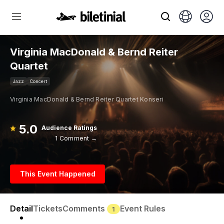
Virginia MacDonald & Bernd Reiter
Quartet
Jazz
Concert
Virginia MacDonald & Bernd Reiter Quartet Konseri
5.0
Audience Ratings
1 Comment →
This Event Happened
Detail
Tickets
Comments
Event Rules
1