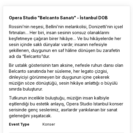
Opera Studio "Belcanto Sanatı" - İstanbul DOB
Rossini’nin neşesi, Bellini’nin melankolisi, Donizetti’nin içsel
fırtınaları… Her biri, insan sesinin sonsuz olanaklarını
keşfetmeye çağıran birer hikâye… Ve bu hikâyelerde her
sesin içinde saklı dünyalar vardır; insanın nefesiyle
şekillenen, duygunun en saf hâline dönüşen bu zarafetin
adı da “Belcanto”dur.
Bir ustalık gösterisinin tam aksine, nefesle ruhun dansı olan
Belcanto sanatında her süsleme, her legato çizgisi,
dinleyiciyi görünmeyen bir duygunun içine çekerek
müziğin söze dönüştüğü, sesin hikâye anlattığı o büyülü
sınırda buluşturur.
Tutkunun incelikle buluştuğu, müziğin insan kalbiyle
eşitlendiği bu estetik anlayış, Opera Studio Istanbul konser
serisinde genç seslerimiz, asırlardır yankılanan bir sanat
geleneğini yaşatacak.
Event Type
Konser