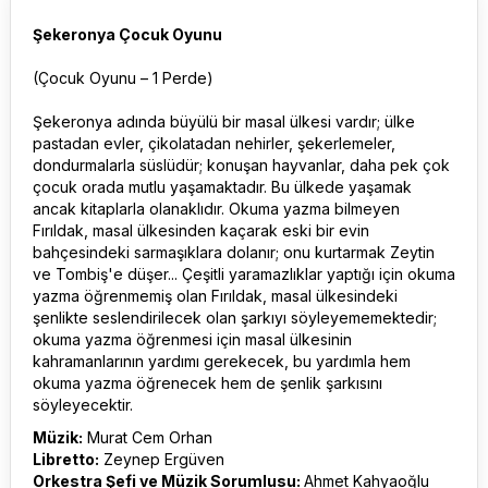
Şekeronya Çocuk Oyunu
(Çocuk Oyunu – 1 Perde)
Şekeronya adında büyülü bir masal ülkesi vardır; ülke
pastadan evler, çikolatadan nehirler, şekerlemeler,
dondurmalarla süslüdür; konuşan hayvanlar, daha pek çok
çocuk orada mutlu yaşamaktadır. Bu ülkede yaşamak
ancak kitaplarla olanaklıdır. Okuma yazma bilmeyen
Fırıldak, masal ülkesinden kaçarak eski bir evin
bahçesindeki sarmaşıklara dolanır; onu kurtarmak Zeytin
ve Tombiş'e düşer... Çeşitli yaramazlıklar yaptığı için okuma
yazma öğrenmemiş olan Fırıldak, masal ülkesindeki
şenlikte seslendirilecek olan şarkıyı söyleyememektedir;
okuma yazma öğrenmesi için masal ülkesinin
kahramanlarının yardımı gerekecek, bu yardımla hem
okuma yazma öğrenecek hem de şenlik şarkısını
söyleyecektir.
Müzik:
Murat Cem Orhan
Libretto:
Zeynep Ergüven
Orkestra Şefi ve Müzik Sorumlusu:
Ahmet Kahyaoğlu