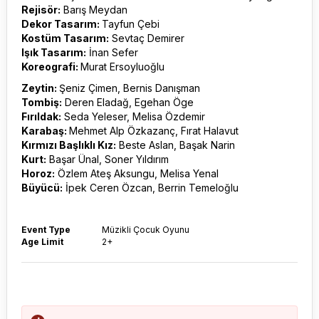
Rejisör:
Barış Meydan
Dekor Tasarım:
Tayfun Çebi
Kostüm Tasarım:
Sevtaç Demirer
Işık Tasarım:
İnan Sefer
Koreografi:
Murat Ersoyluoğlu
Zeytin:
Şeniz Çimen, Bernis Danışman
Tombiş:
Deren Eladağ, Egehan Öge
Fırıldak:
Seda Yeleser, Melisa Özdemir
Karabaş:
Mehmet Alp Özkazanç, Fırat Halavut
Kırmızı Başlıklı Kız:
Beste Aslan, Başak Narin
Kurt:
Başar Ünal, Soner Yıldırım
Horoz:
Özlem Ateş Aksungu, Melisa Yenal
Büyücü:
İpek Ceren Özcan, Berrin Temeloğlu
Event Type
Müzikli Çocuk Oyunu
Age Limit
2+