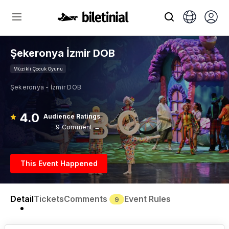
Şekeronya İzmir DOB
Müzikli Çocuk Oyunu
Şekeronya - İzmir DOB
4.0
Audience Ratings
9 Comment →
This Event Happened
Detail
Tickets
Comments
Event Rules
9