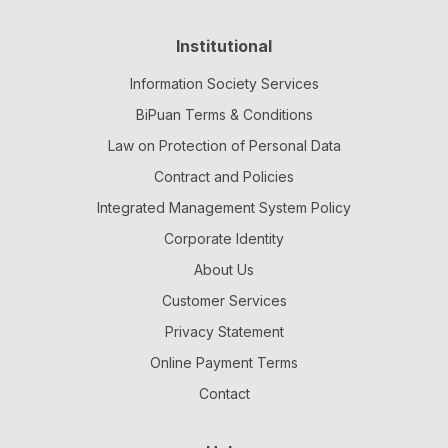
Yayımladığı albümler ve projelerle Kürtçe müziğin
çağdaş yorumlarına katkı sağlayan Rewşan, sahne
Institutional
performansları ve konserleriyle Türkiye ve Avrupa’da
dinleyicilerle buluşmaya devam etmektedir.
Information Society Services
BiPuan Terms & Conditions
Law on Protection of Personal Data
Contract and Policies
Integrated Management System Policy
Corporate Identity
About Us
Customer Services
Privacy Statement
Online Payment Terms
Contact