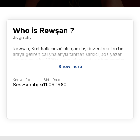
Who is Rewşan ?
Biography
Rewşan, Kürt halk müziği ile çağdaş düzenlemeleri bir
araya getiren çalışmalarıyla tanınan şarkıcı, söz yazarı
ve yorumcudur. 1990 yılında İstanbul’da doğan sanatçı,
müziğe genç yaşlarda ilgi duymaya başlamış ve
Show more
özellikle Kürtçe eserleri modern bir müzikal yaklaşımla
yorumlamasıyla dikkat çekmiştir. Geleneksel
Known For
Birth Date
repertuvara getirdiği yeni yorumlar sayesinde kısa
Ses Sanatçısı
11.09.1980
sürede geniş bir dinleyici kitlesine ulaşmıştır.
Rewşan’ın müziği; Kürt halk müziği, folk ve alternatif
müzik etkilerinin birleştiği bir çizgide ilerler. Akustik
enstrümanlar, sade düzenlemeler ve güçlü vokal
anlatımı sanatçının müzikal kimliğinin belirgin özellikleri
arasında yer alır. Şarkılarında çoğu zaman kültürel
hafıza, göç, kimlik ve bireysel duygular gibi temalar
öne çıkar.