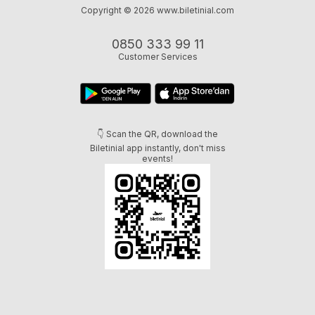
Copyright © 2026
www.biletinial.com
0850 333 99 11
Customer Services
👇 Scan the QR, download the
Biletinial app instantly, don't miss
events!