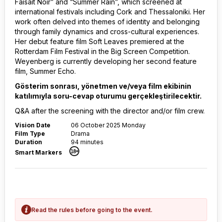
Faisait Noir” and “Summer Rain”, which screened at
international festivals including Cork and Thessaloniki. Her
work often delved into themes of identity and belonging
through family dynamics and cross-cultural experiences.
Her debut feature film Soft Leaves premiered at the
Rotterdam Film Festival in the Big Screen Competition.
Weyenberg is currently developing her second feature
film, Summer Echo.
Gösterim sonrası, yönetmen ve/veya film ekibinin
katılımıyla soru-cevap oturumu gerçekleştirilecektir.
Q&A after the screening with the director and/or film crew.
Vision Date
06 October 2025 Monday
Film Type
Drama
Duration
94 minutes
Smart Markers
Read the rules before going to the event.