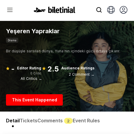
Yeşeren Yapraklar
Drama
Bir düşüşle sarsılan dünya, Yuna'nın içindeki gücü ortaya çıkarır.
-
2.5
Editor Rating
Audience Ratings
0 Critic
2 Comment →
All Critics →
This Event Happened
Detail
Tickets
Comments
Event Rules
2