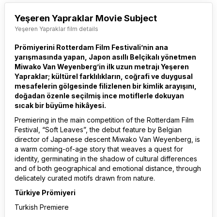
Yeşeren Yapraklar Movie Subject
Yeşeren Yapraklar film details
Prömiyerini Rotterdam Film Festivali’nin ana
yarışmasında yapan, Japon asıllı Belçikalı yönetmen
Miwako Van Weyenberg’in ilk uzun metrajı Yeşeren
Yapraklar; kültürel farklılıkların, coğrafi ve duygusal
mesafelerin gölgesinde filizlenen bir kimlik arayışını,
doğadan özenle seçilmiş ince motiflerle dokuyan
sıcak bir büyüme hikâyesi.
Premiering in the main competition of the Rotterdam Film
Festival, “Soft Leaves”, the debut feature by Belgian
director of Japanese descent Miwako Van Weyenberg, is
a warm coming-of-age story that weaves a quest for
identity, germinating in the shadow of cultural differences
and of both geographical and emotional distance, through
delicately curated motifs drawn from nature.
Türkiye Prömiyeri
Turkish Premiere