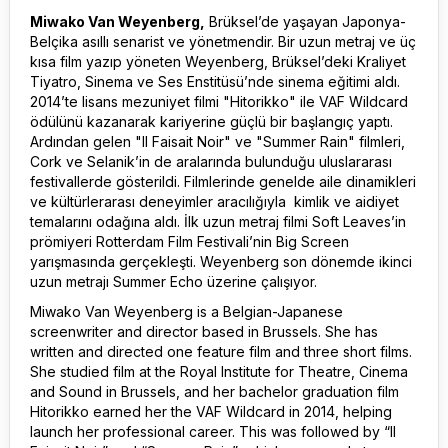
Miwako Van Weyenberg,
Brüksel’de yaşayan Japonya-
Belçika asıllı senarist ve yönetmendir. Bir uzun metraj ve üç
kısa film yazıp yöneten Weyenberg, Brüksel’deki Kraliyet
Tiyatro, Sinema ve Ses Enstitüsü’nde sinema eğitimi aldı.
2014’te lisans mezuniyet filmi "Hitorikko" ile VAF Wildcard
ödülünü kazanarak kariyerine güçlü bir başlangıç yaptı.
Ardından gelen "Il Faisait Noir" ve "Summer Rain" filmleri,
Cork ve Selanik’in de aralarında bulunduğu uluslararası
festivallerde gösterildi. Filmlerinde genelde aile dinamikleri
ve kültürlerarası deneyimler aracılığıyla kimlik ve aidiyet
temalarını odağına aldı. İlk uzun metraj filmi Soft Leaves’in
prömiyeri Rotterdam Film Festivali’nin Big Screen
yarışmasında gerçekleşti. Weyenberg son dönemde ikinci
uzun metrajı Summer Echo üzerine çalışıyor.
Miwako Van Weyenberg is a Belgian-Japanese
screenwriter and director based in Brussels. She has
written and directed one feature film and three short films.
She studied film at the Royal Institute for Theatre, Cinema
and Sound in Brussels, and her bachelor graduation film
Hitorikko earned her the VAF Wildcard in 2014, helping
launch her professional career. This was followed by “Il