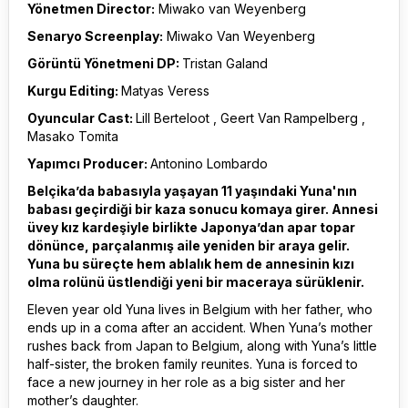
Yönetmen Director:
Miwako van Weyenberg
Senaryo Screenplay:
Miwako Van Weyenberg
Görüntü Yönetmeni DP:
Tristan Galand
Kurgu Editing:
Matyas Veress
Oyuncular Cast:
Lill Berteloot , Geert Van Rampelberg ,
Masako Tomita
Yapımcı Producer:
Antonino Lombardo
Belçika’da babasıyla yaşayan 11 yaşındaki Yuna'nın
babası geçirdiği bir kaza sonucu komaya girer. Annesi
üvey kız kardeşiyle birlikte Japonya’dan apar topar
dönünce, parçalanmış aile yeniden bir araya gelir.
Yuna bu süreçte hem ablalık hem de annesinin kızı
olma rolünü üstlendiği yeni bir maceraya sürüklenir.
Eleven year old Yuna lives in Belgium with her father, who
ends up in a coma after an accident. When Yuna’s mother
rushes back from Japan to Belgium, along with Yuna’s little
half-sister, the broken family reunites. Yuna is forced to
face a new journey in her role as a big sister and her
mother’s daughter.