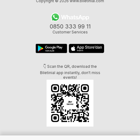
Copyright © 2026
www.biletinial.com
0850 333 99 11
Customer Services
👇 Scan the QR, download the
Biletinial app instantly, don't miss
events!