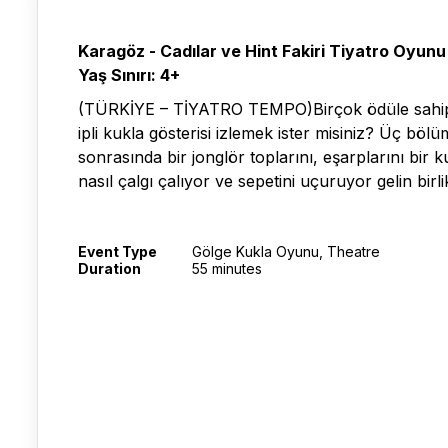
Karagöz - Cadılar ve Hint Fakiri Tiyatro Oyunu
Yaş Sınırı: 4+
(TÜRKİYE – TİYATRO TEMPO)Birçok ödüle sahip o
ipli kukla gösterisi izlemek ister misiniz? Üç b
sonrasında bir jonglör toplarını, eşarplarını bir 
nasıl çalgı çalıyor ve sepetini uçuruyor gelin birli
Event Type
Gölge Kukla Oyunu, Theatre
Duration
55 minutes