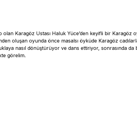
lan Karagöz Ustası Haluk Yüce’den keyifli bir Karagöz oy
ölümden oluşan oyunda önce masalsı öyküde Karagöz cadılarl
kuklaya nasıl dönüştürüyor ve dans ettiriyor, sonrasında da b
kte görelim.