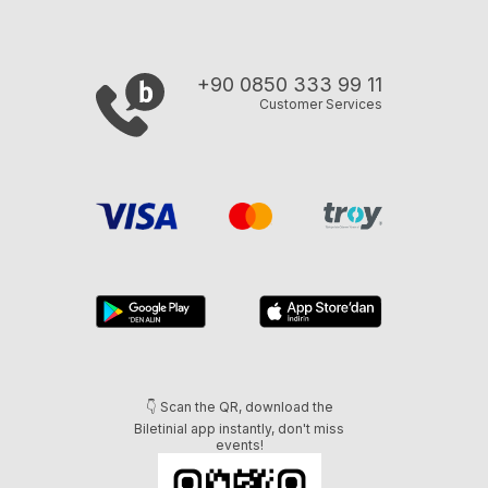
+90 0850 333 99 11
Customer Services
👇 Scan the QR, download the
Biletinial app instantly, don't miss
events!