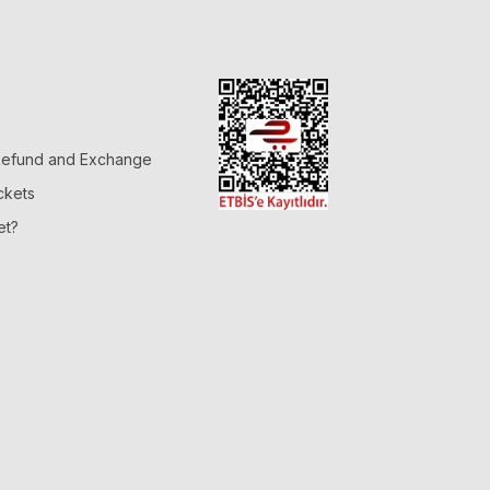
 Refund and Exchange
ckets
et?