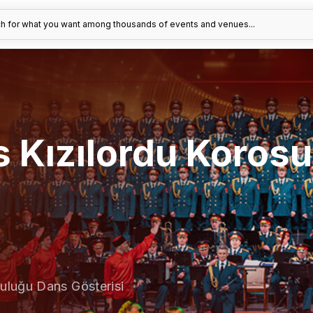
h for what you want among thousands of events and venues...
 Kızılordu Korosu
uluğu Dans Gösterisi