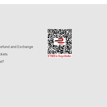
 Refund and Exchange
ckets
et?