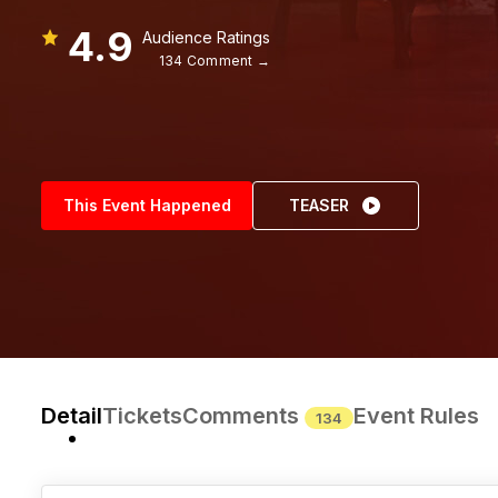
4.9
Audience Ratings
134 Comment →
This Event Happened
TEASER
Detail
Tickets
Comments
Event Rules
134