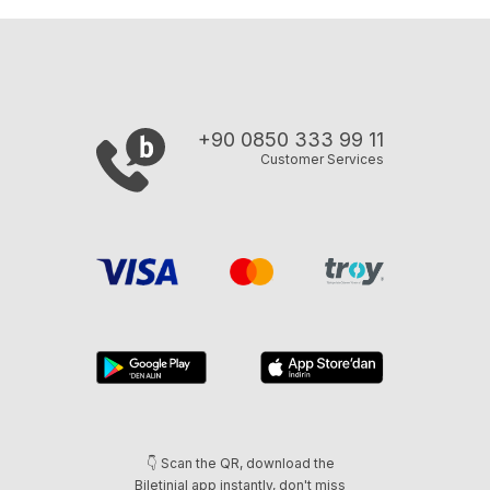
+90 0850 333 99 11
Customer Services
👇 Scan the QR, download the
Biletinial app instantly, don't miss