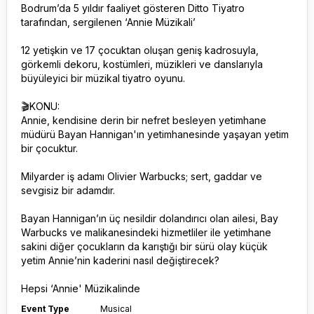
Bodrum’da 5 yıldır faaliyet gösteren Ditto Tiyatro
tarafından, sergilenen ‘Annie Müzikali’
12 yetişkin ve 17 çocuktan oluşan geniş kadrosuyla,
görkemli dekoru, kostümleri, müzikleri ve danslarıyla
büyüleyici bir müzikal tiyatro oyunu.
🎬KONU:
Annie, kendisine derin bir nefret besleyen yetimhane
müdürü Bayan Hannigan'ın yetimhanesinde yaşayan yetim
bir çocuktur.
Milyarder iş adamı Olivier Warbucks; sert, gaddar ve
sevgisiz bir adamdır.
Bayan Hannigan’ın üç nesildir dolandırıcı olan ailesi, Bay
Warbucks ve malikanesindeki hizmetliler ile yetimhane
sakini diğer çocukların da karıştığı bir sürü olay küçük
yetim Annie’nin kaderini nasıl değiştirecek?
Hepsi ‘Annie' Müzikalinde
Event Type
Musical