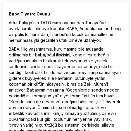
Baba Tiyatro Oyunu
Artur Palyga’nın TATO isimli oyunundan Türkiye’ye
uyarlanarak sahneye konulan BABA, Anadolu’nun herhangi
bir polis lojmanından, İstanbul’un küçük bir mahallesine,
memur maaşıyla geçinilen ufak bir eve uzanıyor.
BABA; Hiç yaşanmamış, kurulmasına bile müsaade
edilmemiş bir baba/oğul ilişkisini, kendini bir erkeğin
varlığına mahkum bırakarak televizyonun ve yemek
tariflerinin içinde kendini kaybeden bir anneyi, eski bir
sandığı, kontrplak bir dolabı ve tüm aileyi sarıp sarmalayan,
giderek büyüyerek aile kavramını bütünüyle yutan
kocaman bir küfün hikayesini, biraz da Zeki Müren’i
anlatıyor. Babasının mezarına “Geçenlerde senden neden
çekindiğimi sormuştun ya” diye soran Fatih’in tüm hayatı
“Ben de sana ne cevap vereceğimi bilememiştim” diyerek
devam ediyor. Ölümün bir son olmadığı, babalık ve
erkeklik kavramlarının; kirli, yıkılmaya yüz tutmuş bir evin
duvarlarındaki küf gibi, toplumun her yerine yayılarak,
bireyin varlığını çürüttüğü bu sistemin içerisinde, aileyle,
babayla, hatta doğrudan toplumla olan bir