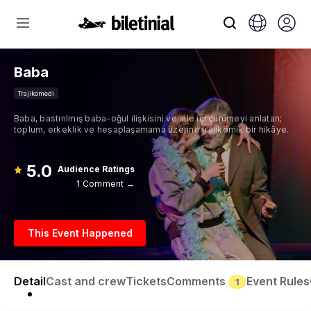
Baba
Trajikomedi
Baba, bastırılmış baba-oğul ilişkisini ve aile içi çürümeyi anlatan;
toplum, erkeklik ve hesaplaşamama üzerine trajikomik bir hikâye.
5.0
Audience Ratings
1 Comment →
This Event Happened
Detail
Cast and crew
Tickets
Comments
Event Rules
1