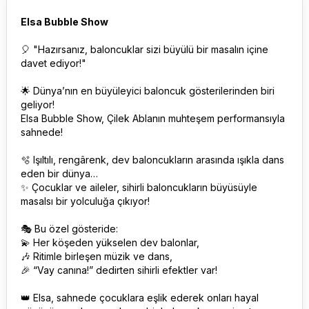
Elsa Bubble Show
🎈 "Hazırsanız, baloncuklar sizi büyülü bir masalın içine
davet ediyor!"
🌟 Dünya’nın en büyüleyici baloncuk gösterilerinden biri
geliyor!
Elsa Bubble Show, Çilek Ablanın muhteşem performansıyla
sahnede!
🫧 Işıltılı, rengârenk, dev baloncukların arasında ışıkla dans
eden bir dünya…
✨ Çocuklar ve aileler, sihirli baloncukların büyüsüyle
masalsı bir yolculuğa çıkıyor!
🎭 Bu özel gösteride:
💫 Her köşeden yükselen dev balonlar,
🎶 Ritimle birleşen müzik ve dans,
🎉 “Vay canına!” dedirten sihirli efektler var!
👑 Elsa, sahnede çocuklara eşlik ederek onları hayal