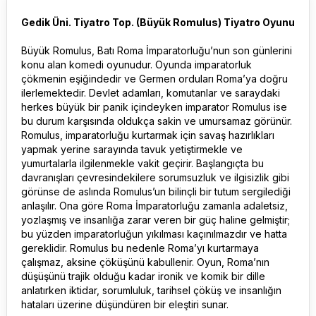
Gedik Üni. Tiyatro Top. (Büyük Romulus) Tiyatro Oyunu
Büyük Romulus, Batı Roma İmparatorluğu’nun son günlerini
konu alan komedi oyunudur. Oyunda imparatorluk
çökmenin eşiğindedir ve Germen orduları Roma’ya doğru
ilerlemektedir. Devlet adamları, komutanlar ve saraydaki
herkes büyük bir panik içindeyken imparator Romulus ise
bu durum karşısında oldukça sakin ve umursamaz görünür.
Romulus, imparatorluğu kurtarmak için savaş hazırlıkları
yapmak yerine sarayında tavuk yetiştirmekle ve
yumurtalarla ilgilenmekle vakit geçirir. Başlangıçta bu
davranışları çevresindekilere sorumsuzluk ve ilgisizlik gibi
görünse de aslında Romulus’un bilinçli bir tutum sergilediği
anlaşılır. Ona göre Roma İmparatorluğu zamanla adaletsiz,
yozlaşmış ve insanlığa zarar veren bir güç haline gelmiştir;
bu yüzden imparatorluğun yıkılması kaçınılmazdır ve hatta
gereklidir. Romulus bu nedenle Roma’yı kurtarmaya
çalışmaz, aksine çöküşünü kabullenir. Oyun, Roma’nın
düşüşünü trajik olduğu kadar ironik ve komik bir dille
anlatırken iktidar, sorumluluk, tarihsel çöküş ve insanlığın
hataları üzerine düşündüren bir eleştiri sunar.