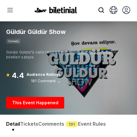
Güldür Güldür Show
Comedy
Güldür Güldür’ü canlı izlemek ve çok eğlenmek için turnenin
biletleri satışta.
4.4
Audience Ratings
191 Comment →
This Event Happened
Detail
Tickets
Comments
Event Rules
191