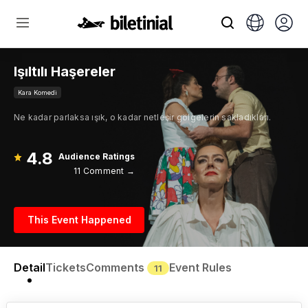
Işıltılı Haşereler
Kara Komedi
Ne kadar parlaksa ışık, o kadar netleşir gölgelerin sakladıkları.
4.8
Audience Ratings
11 Comment →
This Event Happened
Detail
Tickets
Comments
Event Rules
11