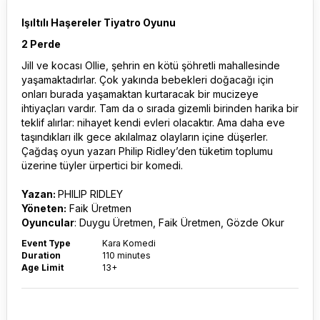
Işıltılı Haşereler Tiyatro Oyunu
2 Perde
Jill ve kocası Ollie, şehrin en kötü şöhretli mahallesinde
yaşamaktadırlar. Çok yakında bebekleri doğacağı için
onları burada yaşamaktan kurtaracak bir mucizeye
ihtiyaçları vardır. Tam da o sırada gizemli birinden harika bir
teklif alırlar: nihayet kendi evleri olacaktır. Ama daha eve
taşındıkları ilk gece akılalmaz olayların içine düşerler.
Çağdaş oyun yazarı Philip Ridley’den tüketim toplumu
üzerine tüyler ürpertici bir komedi.
Yazan:
PHILIP RIDLEY
Yöneten:
Faik Üretmen
Oyuncular
: Duygu Üretmen, Faik Üretmen, Gözde Okur
Event Type
Kara Komedi
Duration
110 minutes
Age Limit
13+