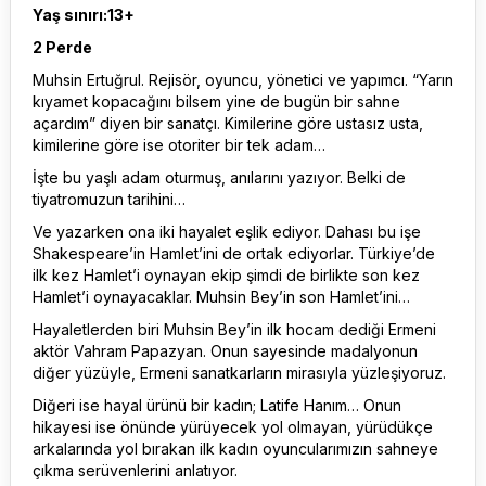
Yaş sınırı:13+
2 Perde
Muhsin Ertuğrul. Rejisör, oyuncu, yönetici ve yapımcı. “Yarın
kıyamet kopacağını bilsem yine de bugün bir sahne
açardım” diyen bir sanatçı. Kimilerine göre ustasız usta,
kimilerine göre ise otoriter bir tek adam…
İşte bu yaşlı adam oturmuş, anılarını yazıyor. Belki de
tiyatromuzun tarihini…
Ve yazarken ona iki hayalet eşlik ediyor. Dahası bu işe
Shakespeare’in Hamlet’ini de ortak ediyorlar. Türkiye’de
ilk kez Hamlet’i oynayan ekip şimdi de birlikte son kez
Hamlet’i oynayacaklar. Muhsin Bey’in son Hamlet’ini…
Hayaletlerden biri Muhsin Bey’in ilk hocam dediği Ermeni
aktör Vahram Papazyan. Onun sayesinde madalyonun
diğer yüzüyle, Ermeni sanatkarların mirasıyla yüzleşiyoruz.
Diğeri ise hayal ürünü bir kadın; Latife Hanım… Onun
hikayesi ise önünde yürüyecek yol olmayan, yürüdükçe
arkalarında yol bırakan ilk kadın oyuncularımızın sahneye
çıkma serüvenlerini anlatıyor.