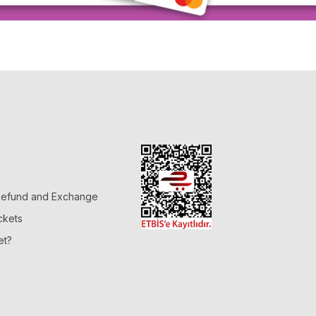
 Refund and Exchange
ckets
et?