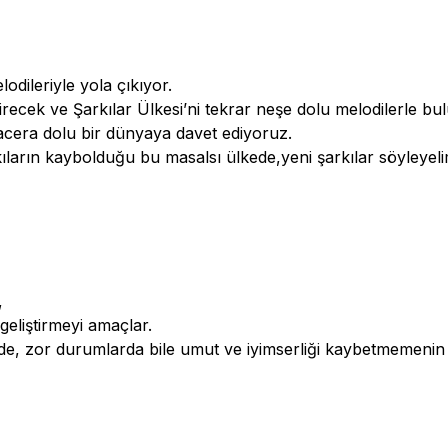
odileriyle yola çıkıyor.
irecek ve Şarkılar Ülkesi’ni tekrar neşe dolu melodilerle bu
acera dolu bir dünyaya davet ediyoruz.
rkıların kaybolduğu bu masalsı ülkede,yeni şarkılar söyleyeli
,
eliştirmeyi amaçlar.
inde, zor durumlarda bile umut ve iyimserliği kaybetmemenin