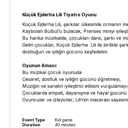
Küçük Ejderha Lili Tiyatro Oyunu
Küçük Ejderha Lili, şarkılar ülkesinde ormanın mel
Kaybolan Bülbül’ü bulacak, Prenses miniyi iyileşt
Bu harika müzikalde, çocukları dans, şarkı ve m
Gelin çocuklar, Küçük Ejderha Lili ile birlikte şa
dostluğun ve iyiliğin gücünü keşfedelim.
Oyunun Amacı:
Bu müzikal çocuk oyunuda
Cesaret, dostluk ve iyiliğin gücünü öğretmeyi,
Müziğin ve sanatın iyileştirici etkisini vurgulamayı
Çocuklarda empati, dayanışma ve hayal gücünü g
Oyuncular ve izleyiciler, Lili’nin macerası sayes
Event Type
Kid game
Duration
40 minutes