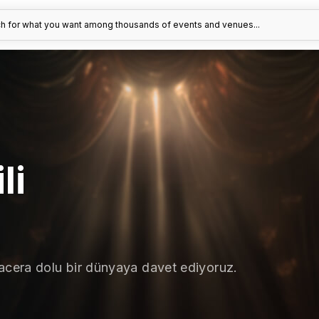
h for what you want among thousands of events and venues...
li
macera dolu bir dünyaya davet ediyoruz.