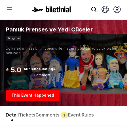
Pamuk Prenses ve Yedi Cüceler
Kid game
Üç kafadar masalcının yorumu ile macera dolu bir yolculuk bizleri
bekliyor.
5.0
Audience Ratings
1 Comment →
This Event Happened
Detail
Tickets
Comments
Event Rules
1