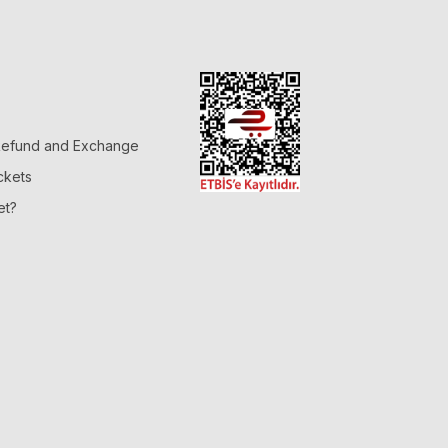
 Refund and Exchange
ckets
et?