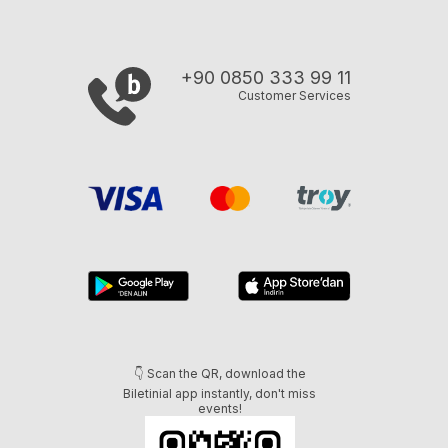
+90 0850 333 99 11
Customer Services
👇 Scan the QR, download the
Biletinial app instantly, don't miss
events!