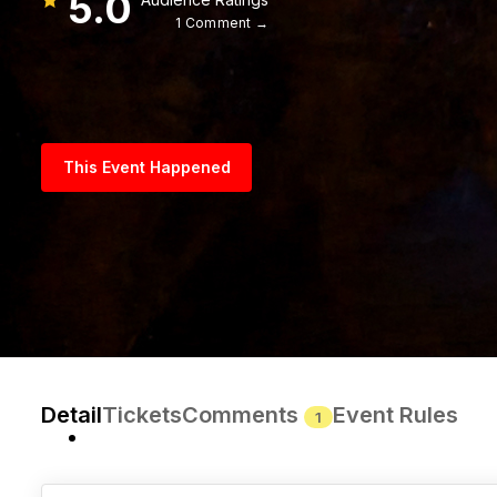
5.0
1 Comment →
This Event Happened
Detail
Tickets
Comments
Event Rules
1