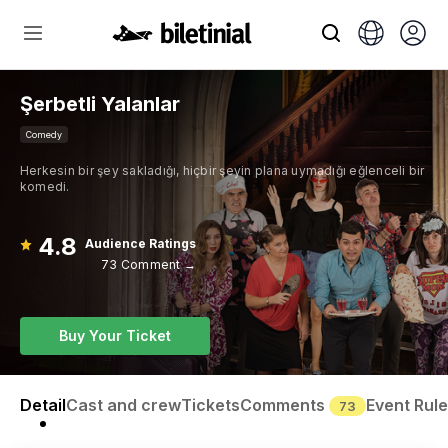
Şerbetli Yalanlar
Comedy
Herkesin bir şey sakladığı, hiçbir şeyin plana uymadığı eğlenceli bir
komedi.
4.8
Audience Ratings
73 Comment →
Buy Your Ticket
Detail
Cast and crew
Tickets
Comments
Event Rul
73